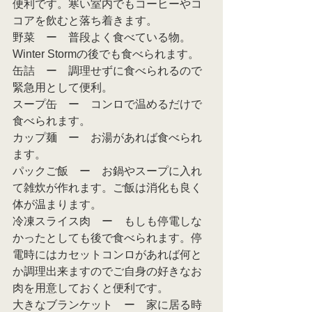
便利です。寒い室内でもコーヒーやコ
コアを飲むと落ち着きます。
野菜　ー　普段よく食べている物。
Winter Stormの後でも食べられます。
缶詰　ー　調理せずに食べられるので
緊急用として便利。
スープ缶　ー　コンロで温めるだけで
食べられます。
カップ麺　ー　お湯があれば食べられ
ます。
パックご飯　ー　お鍋やスープに入れ
て雑炊が作れます。ご飯は消化も良く
体が温まります。
冷凍スライス肉　ー　もしも停電しな
かったとしても後で食べられます。停
電時にはカセットコンロがあれば何と
か調理出来ますのでご自身の好きなお
肉を用意しておくと便利です。
大きなブランケット　ー　家に居る時