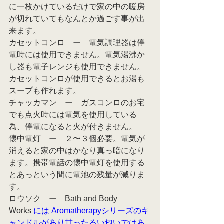
に一枚かけているだけで家の中の暖房
が切れていてもなんとか過ごす事が出
来ます。
カセットコンロ　ー　電気調理器は停
電時には使用できません。電気湯沸か
し器も電子レンジも使用できません。
カセットコンロが使用できるとお湯も
スープも作れます。
チャッカマン　ー　ガスコンロのお宅
でも点火時には電気を使用している
為、停電になると火が付きません。
懐中電灯　ー　２〜３個必要。電気が
消えると家の中はかなり真っ暗になり
ます。携帯電話の懐中電灯を使用する
とあっという間に電池の残量が減りま
す。
ロウソク　ー　Bath and Body 
Works 
には Aromatherapyシリーズのキ
ャンドルがあり甘ったるい匂いではあ