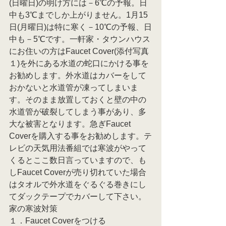
(日曜日)の明け方には－6℃の予報。日
中も3℃までしか上がりません。1月15
日(月曜日)は特に寒く－10℃の予報、日
中も－5℃です。一軒家・タウンハウス
にお住いの方はFaucet Cover(添付写真
１)を外にある水道の蛇口にかける事を
お勧めします。外水道はカバーをして
おかないと水道管が凍ってしまいま
す。そのまま放置しておくと壁の中の
水道管が破裂してしまう事があり、多
大な被害となります。急ぎFaucet 
Coverを購入する事をお勧めします。テ
レビの天気用法番組では寒波がやって
くるとここ数日言っていますので、も
しFaucet Coverが売り切れていた場合
はタオルで外水道をぐるぐる巻きにし
てダックテープでカバーして下さい。
家の寒波対策
１．Faucet Coverをつける