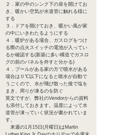
２．家の中のシンク下の扉を開けてお
き、暖かい空気が水道管に触れる様に
する
３．ドアを開けておき、暖かい風が家
の中にいきわたるようにする
４．暖炉がある場合、ガスログをつけ
る際の点火スイッチの電池が入ってい
るか確認する(新築に多い構造でガスロ
グの前のパネルを外すと分かる)
４．プールがある家の方で噴水がある
場合は０℃以下になると噴水が自動で
うごくので、水が飛び散った後で塩を
まき、周りが凍るのを防ぐ
英文ですが、弊社のVendorからの資料
も添付しておきます。温度によって水
道管が凍っていく状況が書かれていま
す。
　来週の1月15日(月曜日)はMartin 
Luther King Jr. Dayのホリデーで今週末